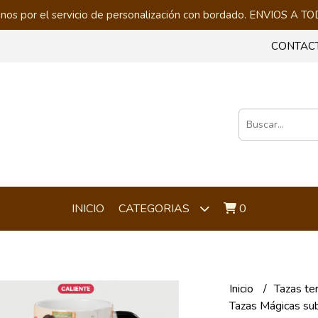
nos por el servicio de personalización con bordado. ENVIOS A
CONTAC
INICIO
0
CATEGORIAS
Inicio
Tazas te
Tazas Mágicas su