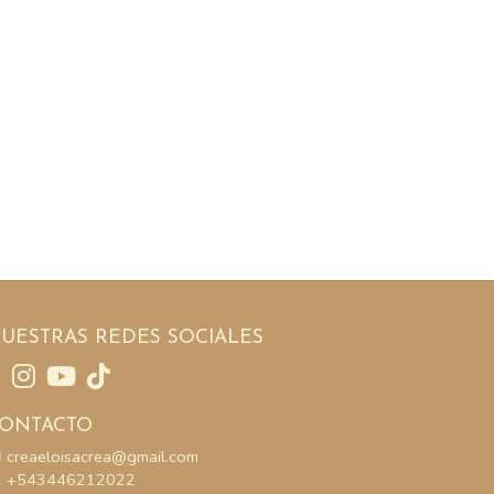
UESTRAS REDES SOCIALES
ONTACTO
creaeloisacrea@gmail.com
+543446212022