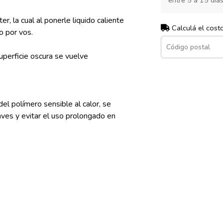
entre 5 a 15 dia
r, la cual al ponerle liquido caliente
Calculá el cost
o por vos.
perficie oscura se vuelve
del polímero sensible al calor, se
ves y evitar el uso prolongado en