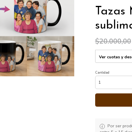
Tazas 
sublim
$20.000,00
Ver cuotas y de
Cantidad
Por ser produ