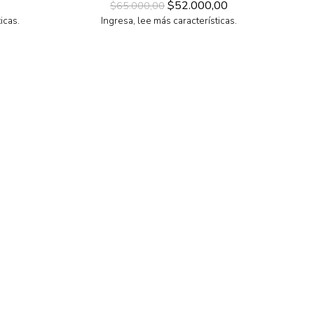
$52.000,00
$65.000,00
icas.
Ingresa, lee más características.