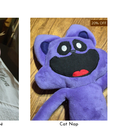
20% OFF
bé
Cat Nap