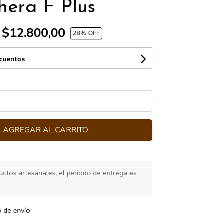
hera F Plus
$12.800,00
28
% OFF
scuentos
AGREGAR AL CARRITO
ctos artesanales, el periodo de entrega es
s
o de envío