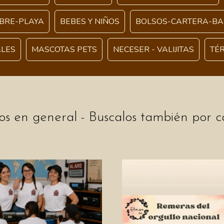
IBRE-PLAYA
BEBES Y NIÑOS
BOLSOS-CARTERA-B
LES
MASCOTAS PETS
NECESER - VALIJITAS
TÉ
os en general - Buscalos también por c